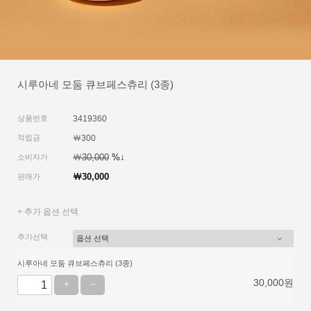
시루아네 모둠 큐브페스츄리 (3종)
상품번호
3419360
적립금
￦300
￦30,000
%↓
소비자가
￦30,000
판매가
+ 추가 옵션 선택
추가선택
시루아네 모둠 큐브페스츄리 (3종)
30,000
원