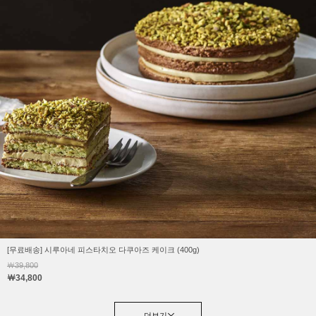
[무료배송] 시루아네 피스타치오 다쿠아즈 케이크 (400g)
￦39,800
￦34,800
더보기