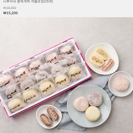
시루아네 콩쑥개떡 개별포장(15개)
￦19,000
￦15,200