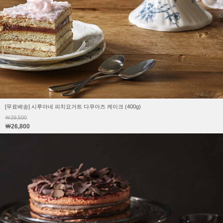
[무료배송] 시루아네 피치요거트 다쿠아즈 케이크 (400g)
￦29,500
￦26,800