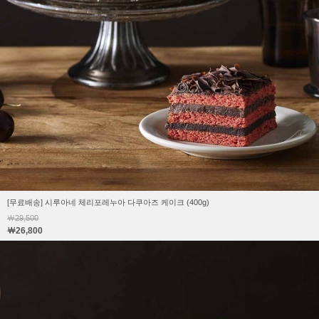
[무료배송] 시루아네 체리포레누아 다쿠아즈 케이크 (400g)
￦29,500
￦26,800