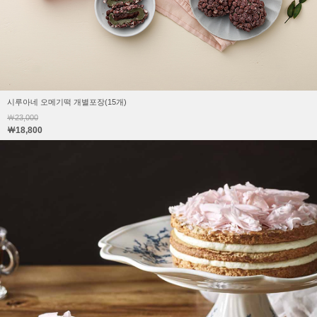
시루아네 오메기떡 개별포장(15개)
￦23,000
￦18,800