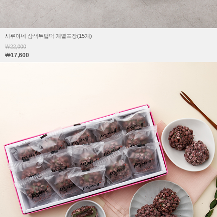
시루아네 삼색두텁떡 개별포장(15개)
￦22,000
￦17,600