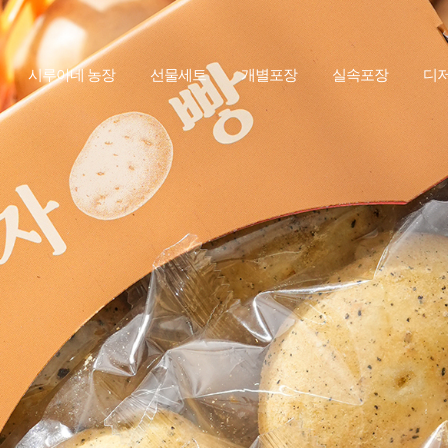
시루아네 농장
선물세트
개별포장
실속포장
디