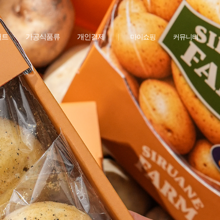
저트
가공식품류
개인결제
마이쇼핑
커뮤니티